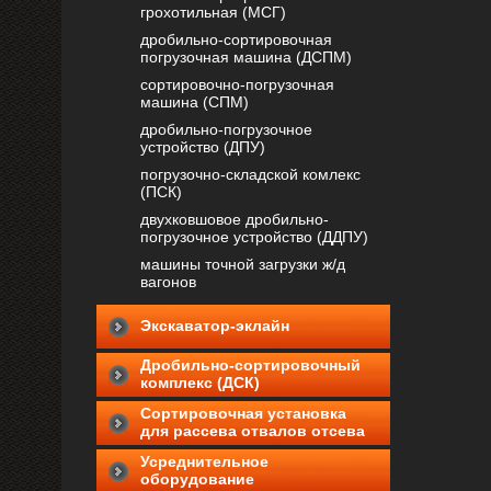
грохотильная (МСГ)
дробильно-сортировочная
погрузочная машина (ДСПМ)
сортировочно-погрузочная
машина (СПМ)
дробильно-погрузочное
устройство (ДПУ)
погрузочно-складской комлекс
(ПСК)
двухковшовое дробильно-
погрузочное устройство (ДДПУ)
машины точной загрузки ж/д
вагонов
Экскаватор-эклайн
Дробильно-сортировочный
комплекс (ДСК)
Cортировочная установка
для рассева отвалов отсева
Усреднительное
оборудование