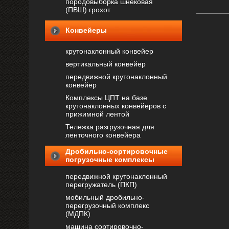
породовыборка шнековая
(ПВШ) грохот
Конвейеры
крутонаклонный конвейер
вертикальный конвейер
передвижной крутонаклонный
конвейер
Комплексы ЦПТ на базе
крутонаклонных конвейеров с
прижимной лентой
Тележка разгрузочная для
ленточного конвейера
Дробильно-сортировочные
погрузочные комплексы
передвижной крутонаклонный
перегружатель (ПКП)
мобильный дробильно-
перегрузочный комплекс
(МДПК)
машина сортировочно-