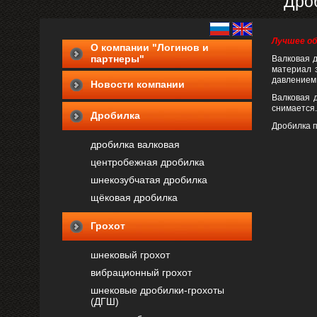
Дро
Лучшее об
О компании "Логинов и
партнеры"
Валковая д
материал 
давлением 
Новости компании
Валковая 
снимается.
Дробилка
Дробилка п
дробилка валковая
центробежная дробилка
шнекозубчатая дробилка
щёковая дробилка
Грохот
шнековый грохот
вибрационный грохот
шнековые дробилки-грохоты
(ДГШ)