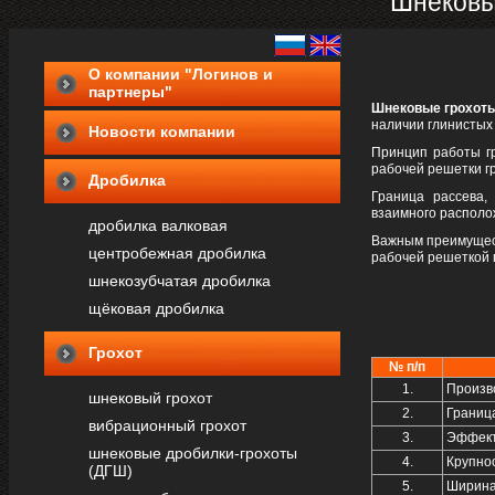
Шнековы
О компании "Логинов и
партнеры"
Шнековые грохот
наличии глинистых 
Новости компании
Принцип работы г
рабочей решетки г
Дробилка
Граница рассева,
взаимного располо
дробилка валковая
Важным преимущест
центробежная дробилка
рабочей решеткой 
шнекозубчатая дробилка
щёковая дробилка
Грохот
№ п/п
1.
Произво
шнековый грохот
2.
Границ
вибрационный грохот
3.
Эффект
шнековые дробилки-грохоты
4.
Крупно
(ДГШ)
5.
Ширина 