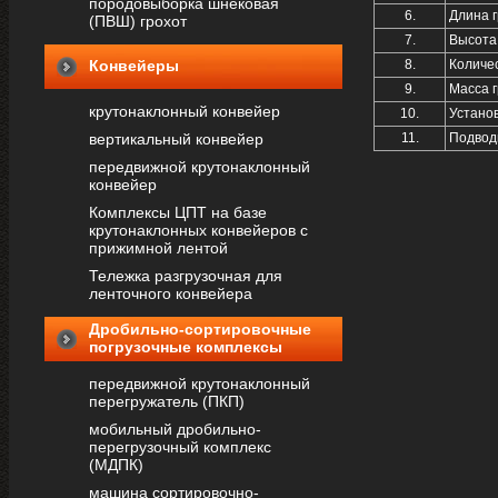
породовыборка шнековая
6.
Длина г
(ПВШ) грохот
7.
Высота 
Конвейеры
8.
Количес
9.
Масса г
крутонаклонный конвейер
10.
Устано
вертикальный конвейер
11.
Подвод
передвижной крутонаклонный
конвейер
Комплексы ЦПТ на базе
крутонаклонных конвейеров с
прижимной лентой
Тележка разгрузочная для
ленточного конвейера
Дробильно-сортировочные
погрузочные комплексы
передвижной крутонаклонный
перегружатель (ПКП)
мобильный дробильно-
перегрузочный комплекс
(МДПК)
машина сортировочно-