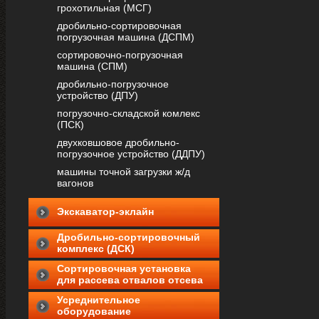
грохотильная (МСГ)
дробильно-сортировочная
погрузочная машина (ДСПМ)
сортировочно-погрузочная
машина (СПМ)
дробильно-погрузочное
устройство (ДПУ)
погрузочно-складской комлекс
(ПСК)
двухковшовое дробильно-
погрузочное устройство (ДДПУ)
машины точной загрузки ж/д
вагонов
Экскаватор-эклайн
Дробильно-сортировочный
комплекс (ДСК)
Cортировочная установка
для рассева отвалов отсева
Усреднительное
оборудование